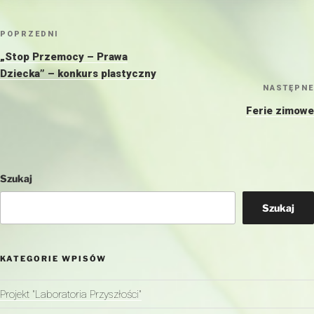
Nawigacja
Poprzedni
POPRZEDNI
wpisu
wpis
„Stop Przemocy – Prawa
Dziecka” – konkurs plastyczny
NASTĘPNE
Ferie zimowe
Szukaj
Szukaj
KATEGORIE WPISÓW
Projekt "Laboratoria Przyszłości"