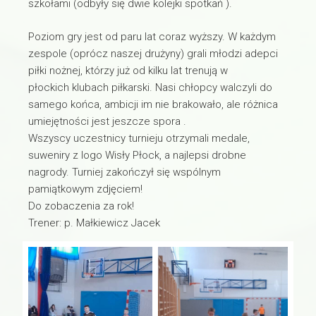
szkołami (odbyły się dwie kolejki spotkań ).
Poziom gry jest od paru lat coraz wyższy. W każdym
zespole (oprócz naszej drużyny) grali młodzi adepci
piłki nożnej, którzy już od kilku lat trenują w
płockich klubach piłkarski. Nasi chłopcy walczyli do
samego końca, ambicji im nie brakowało, ale różnica
umiejętności jest jeszcze spora .
Wszyscy uczestnicy turnieju otrzymali medale,
suweniry z logo Wisły Płock, a najlepsi drobne
nagrody. Turniej zakończył się wspólnym
pamiątkowym zdjęciem!
Do zobaczenia za rok!
Trener: p. Małkiewicz Jacek