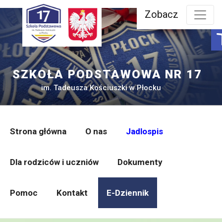
Przejdź
Zobacz
do
treści
SZKOŁA PODSTAWOWA NR 17
im. Tadeusza Kościuszki w Płocku
Strona główna
O nas
Jadlospis
Dla rodziców i uczniów
Dokumenty
Pomoc
Kontakt
E-Dziennik