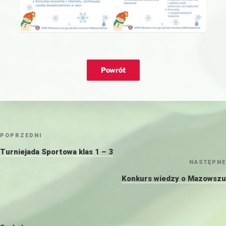
Nawigacja
Poprzedni
POPRZEDNI
wpisu
wpis
Turniejada Sportowa klas 1 – 3
NASTĘPNE
Konkurs wiedzy o Mazowszu