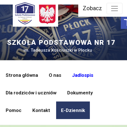
Przejdź
Zobacz
do
treści
SZKOŁA PODSTAWOWA NR 17
im. Tadeusza Kościuszki w Płocku
Strona główna
O nas
Jadlospis
Dla rodziców i uczniów
Dokumenty
Pomoc
Kontakt
E-Dziennik